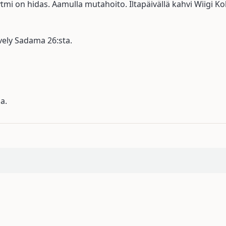
ytmi on hidas. Aamulla mutahoito. Iltapäivällä kahvi Wiigi Ko
vely Sadama 26:sta.
sa
.
dilla. Kaksi parveketta. Suihku, josta näkyy meri. Ilmaine
 26 huoneistoon