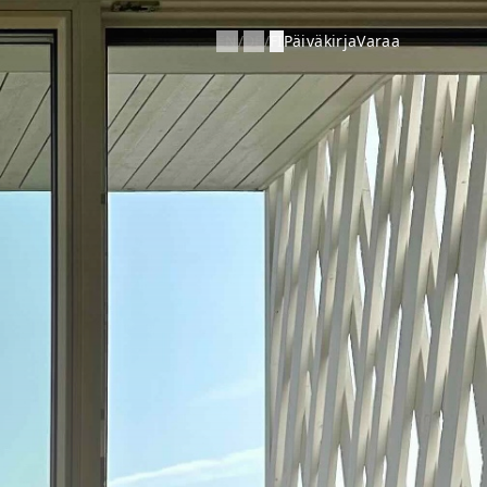
EN
/
DE
/
FI
Päiväkirja
Varaa