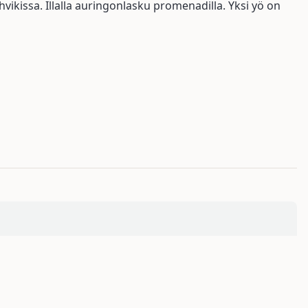
hvikissa. Illalla auringonlasku promenadilla. Yksi yö on
n pysäköinti. Uloskirjautuminen klo 13.