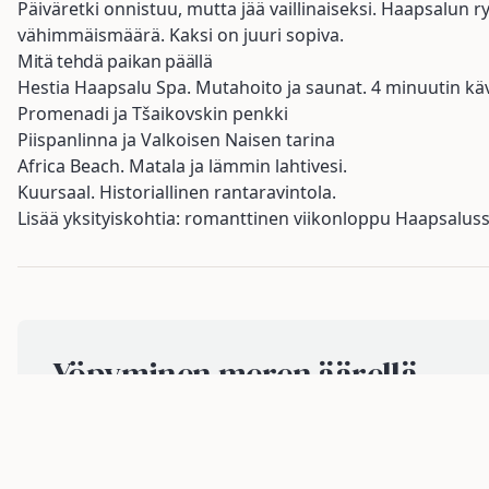
Päiväretki onnistuu, mutta jää vaillinaiseksi. Haapsalun r
vähimmäismäärä. Kaksi on juuri sopiva.
Mitä tehdä paikan päällä
Hestia Haapsalu Spa. Mutahoito ja saunat. 4 minuutin kä
Promenadi ja Tšaikovskin penkki
Piispanlinna ja Valkoisen Naisen tarina
Africa Beach. Matala ja lämmin lahtivesi.
Kuursaal. Historiallinen rantaravintola.
Lisää yksityiskohtia:
romanttinen viikonloppu Haapsalus
Yöpyminen meren äärellä
Sadama 26
on suunnittelijahuoneisto sataman promena
Varaa Sadama 26 Airbnbstä
Takaisin Sadama