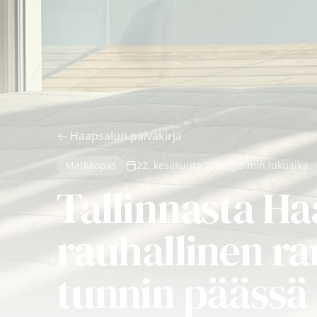
←
Haapsalun päiväkirja
Matkaopas
22. kesäkuuta 2026
5 min lukuaika
Tallinnasta H
rauhallinen r
tunnin päässä