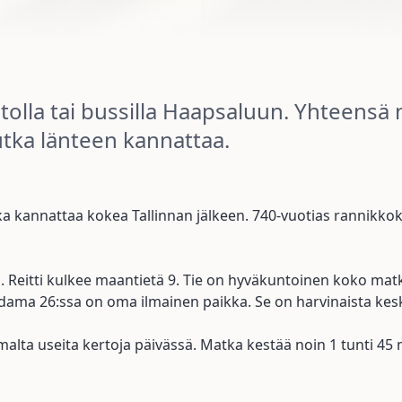
autolla tai bussilla Haapsaluun. Yhteensä n
utka länteen kannattaa.
oka kannattaa kokea Tallinnan jälkeen. 740-vuotias rannikkok
. Reitti kulkee maantietä 9. Tie on hyväkuntoinen koko matka
Sadama 26:ssa on oma ilmainen paikka. Se on harvinaista kes
malta useita kertoja päivässä. Matka kestää noin 1 tunti 45