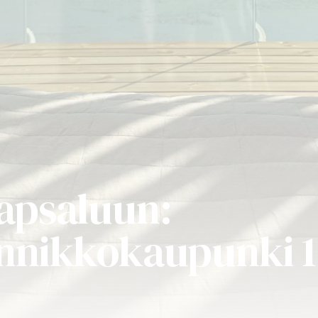
aapsaluun:
annikkokaupunki 1